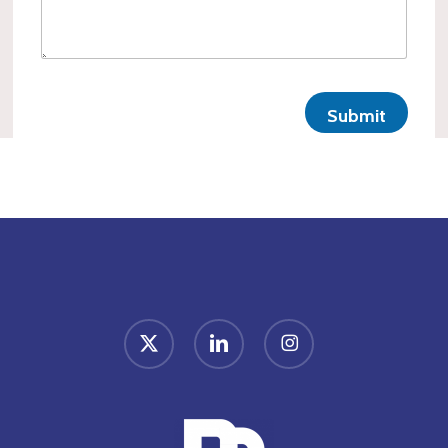
Submit
x-
linkedin
instagram
twitter