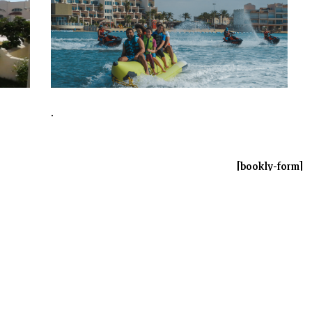
.
[bookly-form]
x-
linkedin
instagram
twitter