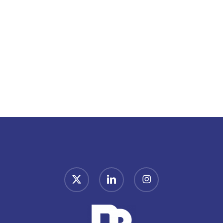
x-
linkedin
instagram
twitter