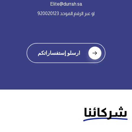
Elite@durrah.sa
او عبر الرقم الموحد 920020123
ارسلو إستفساراتكم
شركائنا